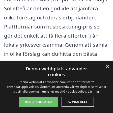
Sollefteå är det en god idé att jämföra
olika företag och deras erbjudanden.
Plattformar som husbesiktning-pris.se
gör det enkelt att få flera offerter från
lokala yrkesverksamma. Genom att samla
in olika förslag kan du hitta den bästa
lösningen som passar både din budget
×
Denna webbplats använder
och dina behov.
cookies
Denna webbplats använder cookies för att förbättra
användarupplevelsen. Genom att använda vår webbplats samtycker
Få 3 erbjudanden, gratis och utan
du till alla cookies i enlighet med vår cookiepolicy.
Läs mer
förpliktelser
ACCEPTERA ALLA
AVVISA ALLT