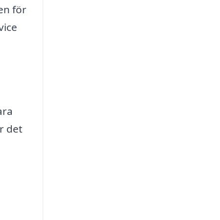
en för
vice
ara
r det