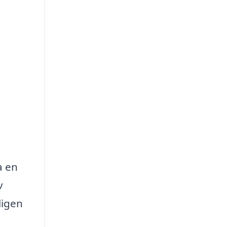
a en
v
ligen