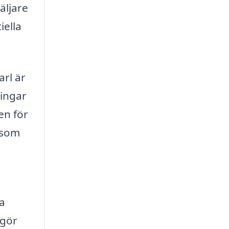
äljare
iella
arl är
ringar
en för
 som
a
 gör