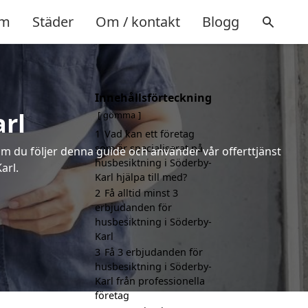
m
Städer
Om / kontakt
Blogg
Innehållsförteckning
rl
gömma
1
Vad kan ett företag
som är specialiserat på
m du följer denna guide och använder vår offerttjänst
husbesiktning i Söderby-
arl.
Karl hjälpa till med?
2
Få alltid minst 3
erbjudanden för
husbesiktning i Söderby-
Karl
3
Få 3 erbjudanden för
husbesiktning i Söderby-
Karl från professionella
företag