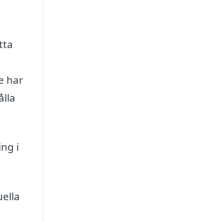
tta
e har
ålla
ng i
ella