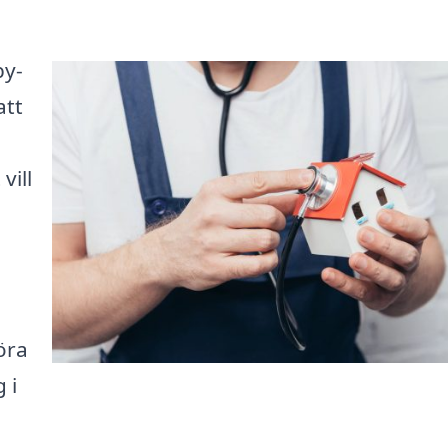
by-
att
vill
öra
 i