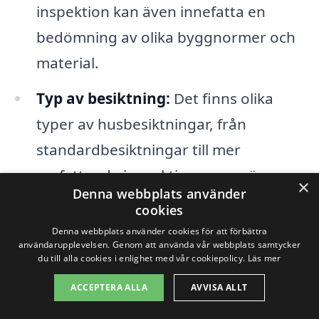
inspektion kan även innefatta en
bedömning av olika byggnormer och
material.
Typ av besiktning:
Det finns olika
typer av husbesiktningar, från
standardbesiktningar till mer
omfattande inspektioner som även
×
Denna webbplats använder
inkluderar fuktutvärdering och
cookies
energideklarationer. Valet av
Denna webbplats använder cookies för att förbättra
användarupplevelsen. Genom att använda vår webbplats samtycker
besiktningstyp påverkar också priset.
du till alla cookies i enlighet med vår cookiepolicy.
Läs mer
Företagets erfarnhet:
Kända och
ACCEPTERA ALLA
AVVISA ALLT
erfarna besiktningsföretag kan ibland