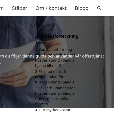
m
Städer
Om / kontakt
Blogg
Innehållsförteckning
gömma
1
Vad kan ett företag
som är specialiserat på
m du följer denna guide och använder vår offerttjänst
husbesiktning i Sangis
.
hjälpa till med?
2
Få alltid minst 3
erbjudanden för
husbesiktning i Sangis
3
Få 3 erbjudanden för
husbesiktning i Sangis
från professionella
företag
4
Hur mycket kostar