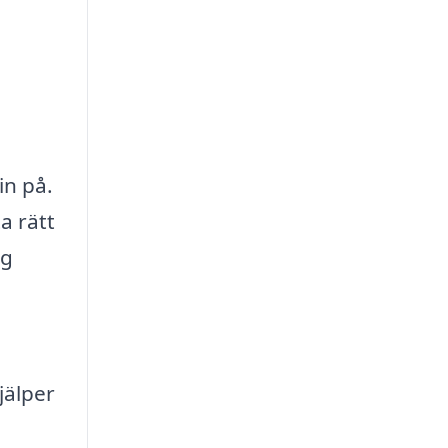
in på.
a rätt
ag
jälper