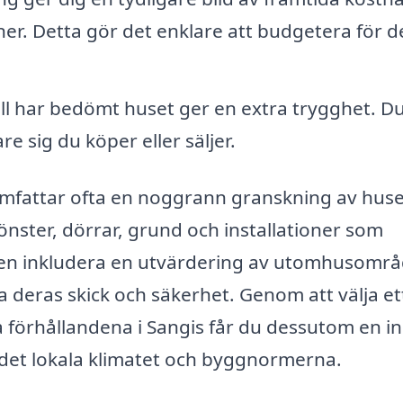
ner. Detta gör det enklare att budgetera för d
ell har bedömt huset ger en extra trygghet. D
e sig du köper eller säljer.
 omfattar ofta en noggrann granskning av huse
 fönster, dörrar, grund och installationer som
även inkludera en utvärdering av utomhusomr
 deras skick och säkerhet. Genom att välja et
ka förhållandena i Sangis får du dessutom en in
 det lokala klimatet och byggnormerna.