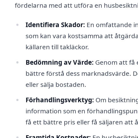
fördelarna med att utföra en husbesiktn
Identifiera Skador:
En omfattande in
som kan vara kostsamma att åtgärda i
källaren till takläckor.
Bedömning av Värde:
Genom att få e
bättre förstå dess marknadsvärde. Det
eller sälja bostaden.
Förhandlingsverktyg:
Om besiktning
information som en förhandlingspunkt 
få ett bättre pris eller få säljaren at
Framtida Kostnader:
En husbesiktnin