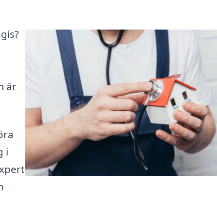
ngis?
m är
öra
 i
expert
n