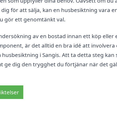
en som uppfyller dina behov. Oavsett om du ä
dig för att sälja, kan en husbesiktning vara e
 du gör ett genomtänkt val.
dersökning av en bostad innan ett köp eller 
ponent, är det alltid en bra idé att involvera 
 husbesiktning i Sangis. Att ta detta steg kan
t ge dig den trygghet du förtjänar när det gäl
iktelser