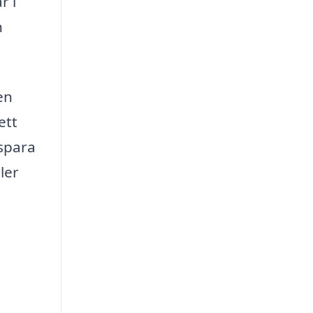
r i
n
en
ett
 spara
ler