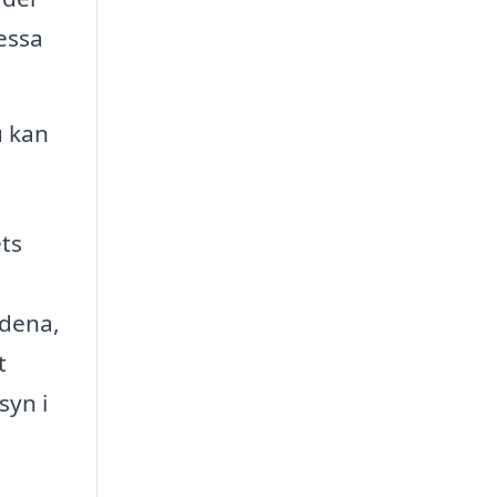
essa
u kan
ts
ådena,
t
syn i