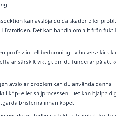
ing:
spektion kan avslöja dolda skador eller prob
 framtiden. Det kan handla om allt från fukt i
n professionell bedömning av husets skick k
ta är särskilt viktigt om du funderar på att 
en avslöjar problem kan du använda denna
i köp- eller säljprocessen. Det kan hjälpa dig
t åtgärda bristerna innan köpet.
g ger dig en tydligare bild av framtida kostn