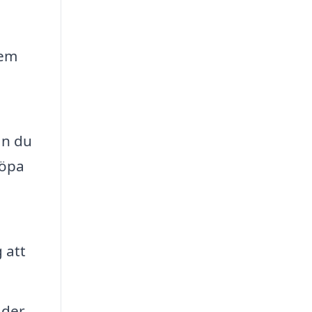
lem
an du
köpa
 att
ader