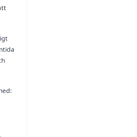
att
igt
mtida
ch
 med:
a