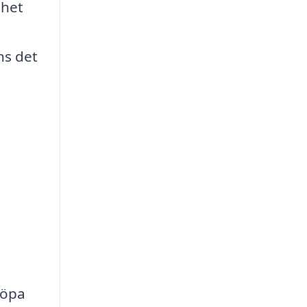
ghet
ns det
köpa