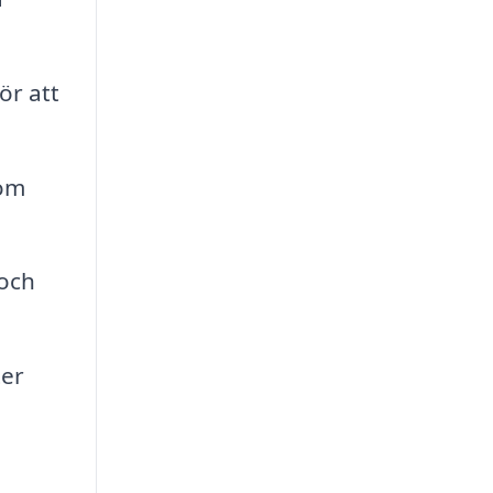
ör att
 om
och
ter