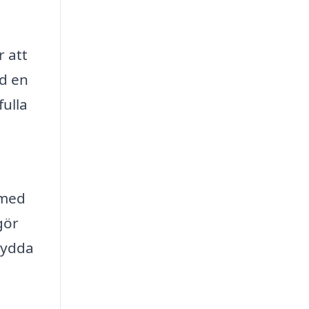
r att
ed en
fulla
 med
gör
rsydda