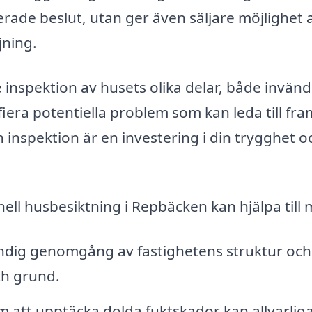
erade beslut, utan ger även säljare möjlighet 
jning.
inspektion av husets olika delar, både invänd
iera potentiella problem som kan leda till fra
inspektion är en investering i din trygghet o
nell husbesiktning i Repbäcken kan hjälpa till
ändig genomgång av fastighetens struktur och
ch grund.
att upptäcka dolda fuktskador kan allvarlig