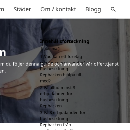
m
Städer
Om / kontakt
Blogg
Innehållsförteckning
en
gömma
1
Vad kan ett företag
som är specialiserat på
m du följer denna guide och använder vår offerttjänst
husbesiktning i
en.
Repbäcken hjälpa till
med?
2
Få alltid minst 3
erbjudanden för
husbesiktning i
Repbäcken
3
Få 3 erbjudanden för
husbesiktning i
Repbäcken från