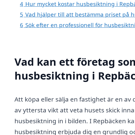
4
Hur mycket kostar husbesiktning i Repb
5
Vad hjälper till att bestämma priset på
6
Sök efter en professionell för husbesik
Vad kan ett företag som
husbesiktning i Repbäc
Att köpa eller sälja en fastighet är en av 
av yttersta vikt att veta husets skick in
husbesiktning in i bilden. I Repbäcken k
husbesiktning erbjuda dig en grundlig o