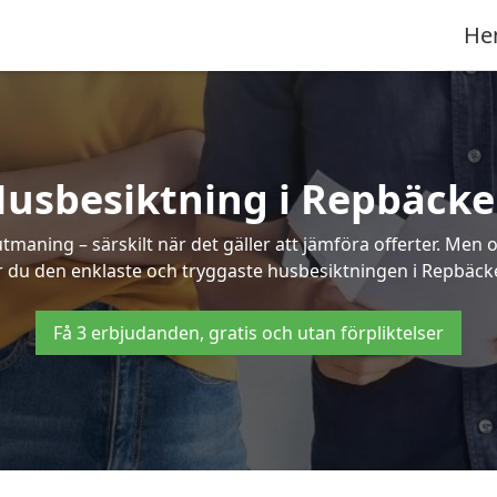
He
usbesiktning i Repbäck
aning – särskilt när det gäller att jämföra offerter. Men o
r du den enklaste och tryggaste husbesiktningen i Repbäck
Få 3 erbjudanden, gratis och utan förpliktelser