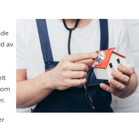
åde
ld av
lt
 som
r.
er