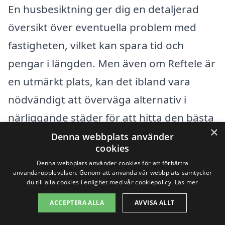
En husbesiktning ger dig en detaljerad
översikt över eventuella problem med
fastigheten, vilket kan spara tid och
pengar i längden. Men även om Reftele är
en utmärkt plats, kan det ibland vara
nödvändigt att överväga alternativ i
närliggande städer för att hitta den bästa
×
tjänsten. Här är några städer där du kan
Denna webbplats använder
cookies
söka hjälp för husbesiktning:
Denna webbplats använder cookies för att förbättra
användarupplevelsen. Genom att använda vår webbplats samtycker
du till alla cookies i enlighet med vår cookiepolicy.
Läs mer
Gislaved
ACCEPTERA ALLA
AVVISA ALLT
Anderstorp