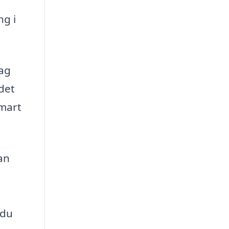
ng i
tag
det
smart
an
 du