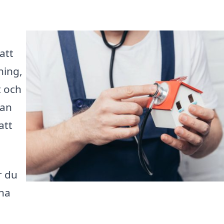
att
ning,
t och
kan
att
r du
ina