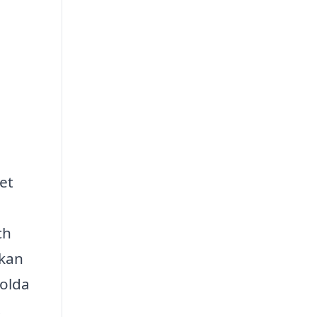
ket
ch
 kan
dolda
.