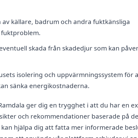
 av källare, badrum och andra fuktkänsliga
 fuktproblem.
 eventuell skada från skadedjur som kan påve
ets isolering och uppvärmningssystem för a
kan sänka energikostnaderna.
i Ramdala ger dig en trygghet i att du har en e
insikter och rekommendationer baserade på d
r kan hjälpa dig att fatta mer informerade besl