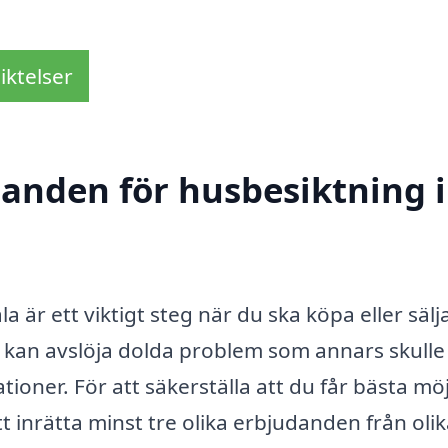
iktelser
danden för husbesiktning i
är ett viktigt steg när du ska köpa eller sälj
g kan avslöja dolda problem som annars skulle
oner. För att säkerställa att du får bästa möj
att inrätta minst tre olika erbjudanden från oli