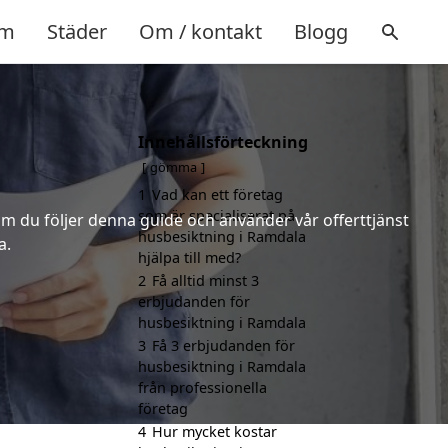
m
Städer
Om / kontakt
Blogg
Innehållsförteckning
a
gömma
1
Vad kan ett företag
som är specialiserat på
m du följer denna guide och använder vår offerttjänst
husbesiktning i Ramdala
a.
hjälpa till med?
2
Få alltid minst 3
erbjudanden för
husbesiktning i Ramdala
3
Få 3 erbjudanden för
husbesiktning i Ramdala
från professionella
företag
4
Hur mycket kostar