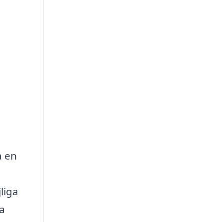
a en
liga
ka