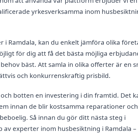
enom att använda vår plattform erbjuder vi en
 kvalificerade yrkesverksamma inom husbesiktni
r i Ramdala, kan du enkelt jämföra olika före
ligt för dig att få det bästa möjliga erbjudan
behov bäst. Att samla in olika offerter är en 
rättvis och konkurrenskraftig prisbild.
 och botten en investering i din framtid. Det k
roblem innan de blir kostsamma reparationer och
 beboelig. Så innan du gör ditt nästa steg i
lp av experter inom husbesiktning i Ramdala –