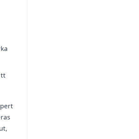
rka
tt
xpert
eras
ut,