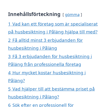
Innehållsförteckning
gömma
1
Vad kan ett företag som är specialiserat
på husbesiktning i Påläng hjälpa till med?
2
Få alltid minst 3 erbjudanden för
husbesiktning i Påläng
3
Få 3 erbjudanden för husbesiktning i
Påläng från professionella företag
4
Hur mycket kostar husbesiktning i
Påläng?
5
Vad hjälper till att bestämma priset på
husbesiktning i Påläng?
6
Sök efter en professionell för