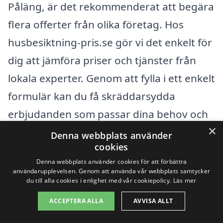
Påläng, är det rekommenderat att begära
flera offerter från olika företag. Hos
husbesiktning-pris.se gör vi det enkelt för
dig att jämföra priser och tjänster från
lokala experter. Genom att fylla i ett enkelt
formulär kan du få skräddarsydda
erbjudanden som passar dina behov och
×
din budget. Med rätt information kan du
Denna webbplats använder
cookies
fatta ett informerat beslut om vilken
Denna webbplats använder cookies för att förbättra
besiktningsman som är bäst för just din
användarupplevelsen. Genom att använda vår webbplats samtycker
du till alla cookies i enlighet med vår cookiepolicy.
Läs mer
situation.
ACCEPTERA ALLA
AVVISA ALLT
Få 3 erbjudanden, gratis och utan