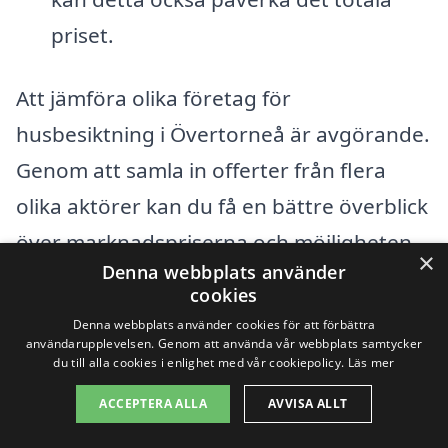
priset.
Att jämföra olika företag för
husbesiktning i Övertorneå är avgörande.
Genom att samla in offerter från flera
olika aktörer kan du få en bättre överblick
över marknadspriserna och möjligheten
×
Denna webbplats använder
att hitta en inspektör som passar dina
cookies
specifika behov och din budget. Tjänster
Denna webbplats använder cookies för att förbättra
användarupplevelsen. Genom att använda vår webbplats samtycker
som husbesiktning, bygginspektion och
du till alla cookies i enlighet med vår cookiepolicy.
Läs mer
fuktkontroll erbjuds av professionella
ACCEPTERA ALLA
AVVISA ALLT
inspektörer med varierande erfarenhet