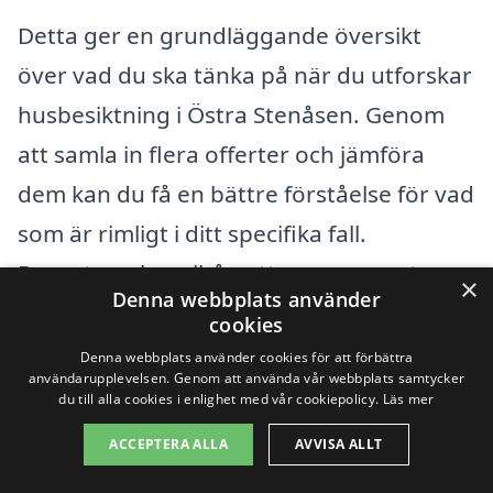
Detta ger en grundläggande översikt
över vad du ska tänka på när du utforskar
husbesiktning i Östra Stenåsen. Genom
att samla in flera offerter och jämföra
dem kan du få en bättre förståelse för vad
som är rimligt i ditt specifika fall.
Dessutom, kom ihåg att en noggrant
×
Denna webbplats använder
genomförd besiktning kan spara dig både
cookies
tid och pengar i det långa loppet genom
Denna webbplats använder cookies för att förbättra
användarupplevelsen. Genom att använda vår webbplats samtycker
att avslöja eventuella problem innan du
du till alla cookies i enlighet med vår cookiepolicy.
Läs mer
gör ett köp eller renoveringsbeslut. Vår
ACCEPTERA ALLA
AVVISA ALLT
plattform, husbesiktning-pris.se, gör det