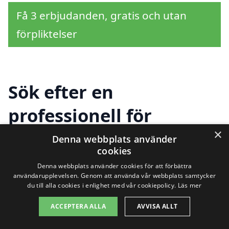
Få 3 erbjudanden, gratis och utan
förpliktelser
Sök efter en
professionell för
×
husbesiktning i andra
Denna webbplats använder
cookies
städer nära Östra Ryd
Denna webbplats använder cookies för att förbättra
användarupplevelsen. Genom att använda vår webbplats samtycker
du till alla cookies i enlighet med vår cookiepolicy.
Läs mer
Att hitta rätt företag för husbesiktning i
ACCEPTERA ALLA
AVVISA ALLT
Östra Ryd kan vara en utmaning, men det