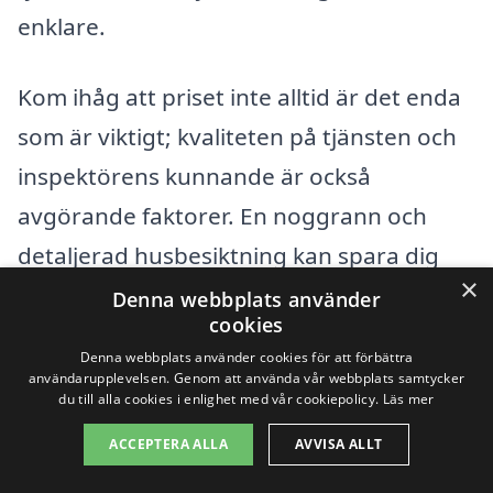
enklare.
Kom ihåg att priset inte alltid är det enda
som är viktigt; kvaliteten på tjänsten och
inspektörens kunnande är också
avgörande faktorer. En noggrann och
detaljerad husbesiktning kan spara dig
×
pengar på lång sikt genom att identifiera
Denna webbplats använder
cookies
problem innan de blir allvarliga. Så se till
Denna webbplats använder cookies för att förbättra
att du gör din research och väljer en
användarupplevelsen. Genom att använda vår webbplats samtycker
du till alla cookies i enlighet med vår cookiepolicy.
Läs mer
pålitlig och professionell leverantör för
ACCEPTERA ALLA
AVVISA ALLT
din husbesiktning i Nykyrka!