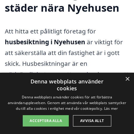
städer nära Nyehusen
Att hitta ett pålitligt företag för
husbesiktning i Nyehusen
är viktigt för
att säkerställa att din fastighet är i gott
skick. Husbesiktningar är en
nödvändighet, oavsett om du planerar att
×
Denna webbplats använder
köpa, sälja eller bara vill ha en översyn av
cookies
ditt hem. Med hjälp av husbesiktning-
Denna webbplats använder cookies för att förbättra
användarupplevelsen. Genom att använda vår webbplats samtycker
pris.se kan du enkelt få kontakt med
du till alla cookies i enlighet med vår cookiepolicy.
Läs mer
kvalificerade yrkespersoner som erbjuder
ACCEPTERA ALLA
AVVISA ALLT
tjänster i ditt närområde. Vi gör det lätt