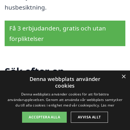
husbesiktning.
Få 3 erbjudanden, gratis och utan
förpliktelser
Sök efter en
×
Denna webbplats använder
professionell för
cookies
husbesiktning i andra
Denna webbplats använder cookies för att förbättra
användarupplevelsen. Genom att använda vår webbplats samtycker
du till alla cookies i enlighet med vår cookiepolicy.
Läs mer
städer nära Nordöstra
ACCEPTERA ALLA
AVVISA ALLT
Göteborg