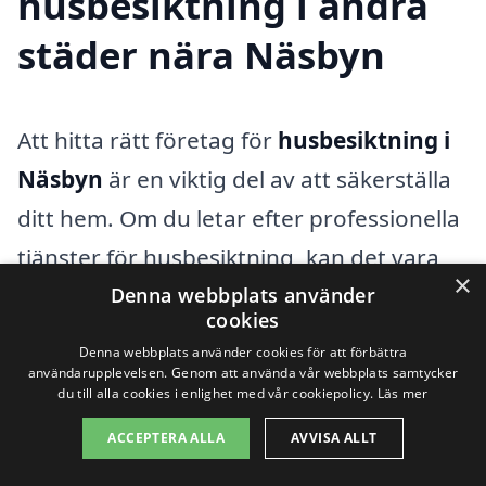
husbesiktning i andra
städer nära Näsbyn
Att hitta rätt företag för
husbesiktning i
Näsbyn
är en viktig del av att säkerställa
ditt hem. Om du letar efter professionella
tjänster för husbesiktning, kan det vara
×
fördelaktigt att bredda din sökning till
Denna webbplats använder
cookies
närliggande städer. Det finns flera
Denna webbplats använder cookies för att förbättra
kompetenta företag som erbjuder
användarupplevelsen. Genom att använda vår webbplats samtycker
du till alla cookies i enlighet med vår cookiepolicy.
Läs mer
husbesiktning och kan ge dig en grundlig
ACCEPTERA ALLA
AVVISA ALLT
inspektion av ditt boende.