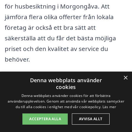
för husbesiktning i Morgongåva. Att
jämföra flera olika offerter från lokala
företag är också ett bra sätt att
säkerställa att du får det bästa möjliga
priset och den kvalitet av service du
behöver.
×
På vår plattform erbjuder vi en enkel
Denna webbplats använder
cookies
lösning för att jämföra priser och tjänster
Denna webbplats använder cookies för att förbättra
från olika företag som erbjuder
användarupplevelsen. Genom att använda vår webbplats samtycker
du till alla cookies i enlighet med vår cookiepolicy.
Läs mer
husbesiktning i Morgongåva. Genom att
fylla i dina uppgifter kan du snabbt ta
ACCEPTERA ALLA
AVVISA ALLT
emot flera offerter, vilket gör det enklare