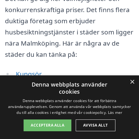
konkurrenskraftiga priser. Det finns flera
duktiga företag som erbjuder
husbesiktningstjänster i städer som ligger
nära Malmköping. Här är några av de
städer du kan tänka på:
Kungsör
×
Denna webbplats använder
Surahammar
cookies
Denna webbplats använder cookies för att förbättra
Skinnskatteberg
användarupplevelsen. Genom att använda vår webbplats samtycker
du till alla cookies i enlighet med vår cookiepolicy.
Läs mer
Fagersta
ACCEPTERA ALLA
AVVISA ALLT
Vingåker