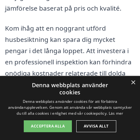
jämförelse baserat på pris och kvalité.
Kom ihåg att en noggrant utförd
husbesiktning kan spara dig mycket
pengar i det långa loppet. Att investera i
en professionell inspektion kan förhindra
onödiga kostnader relaterade till dolda
×
problem som kanske inte är synliga vid en
Denna webbplats använder
cookies
första anblick. Var noga med att välja en
Denna webbplats använder cookies för att förbättra
seriös och pålitlig företag för att
användarupplevelsen. Genom att använda vår webbplats samtycker
du till alla cookies i enlighet med vår cookiepolicy.
Läs mer
garantera att din husbesiktning utförs
ACCEPTERA ALLA
AVVISA ALLT
korrekt.