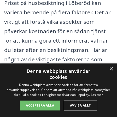
Priset på husbesiktning i Löberöd kan
variera beroende på flera faktorer. Det är
viktigt att förstå vilka aspekter som
påverkar kostnaden för en sådan tjänst
för att kunna göra ett informerat val när
du letar efter en besiktningsman. Här är
några av de viktigaste faktorerna som
×
bidrar till kostnaden:
Denna webbplats använder
cookies
Typ av fastighet:
Priset påverkas av
Denna webbplats använder cookies för att förbättra
användarupplevelsen. Genom att använda vår webbplats samtycker
om det är en villa, lägenhet eller
du till alla cookies i enlighet med vår cookiepolicy.
Läs mer
annan typ av byggnad. Olika
ACCEPTERA ALLA
AVVISA ALLT
husformer kräver olika insikter och