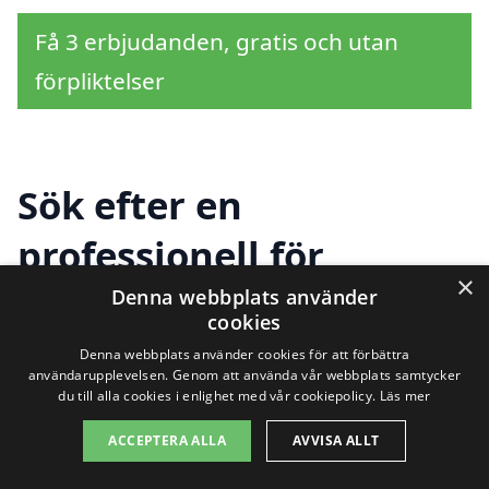
Få 3 erbjudanden, gratis och utan
förpliktelser
Sök efter en
professionell för
×
husbesiktning i andra
Denna webbplats använder
cookies
städer nära Lillhärdal
Denna webbplats använder cookies för att förbättra
användarupplevelsen. Genom att använda vår webbplats samtycker
du till alla cookies i enlighet med vår cookiepolicy.
Läs mer
Att hitta rätt hjälp för husbesiktning i
ACCEPTERA ALLA
AVVISA ALLT
Lillhärdal är avgörande för att säkerställa