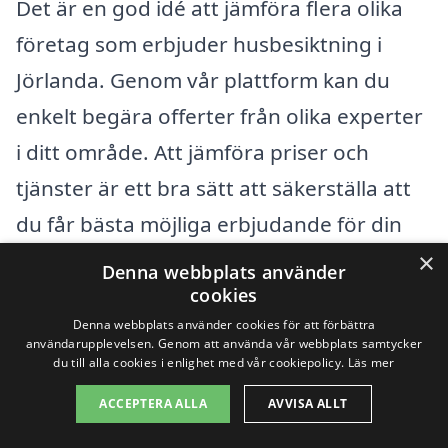
Det är en god idé att jämföra flera olika
företag som erbjuder husbesiktning i
Jörlanda. Genom vår plattform kan du
enkelt begära offerter från olika experter
i ditt område. Att jämföra priser och
tjänster är ett bra sätt att säkerställa att
du får bästa möjliga erbjudande för din
besiktning. Genom att noggrant överväga
×
Denna webbplats använder
ovanstående faktorer kan du få en klarare
cookies
Denna webbplats använder cookies för att förbättra
bild av vad som påverkar priset på
användarupplevelsen. Genom att använda vår webbplats samtycker
husbesiktning, och därmed ta ett
du till alla cookies i enlighet med vår cookiepolicy.
Läs mer
välinformerat beslut.
ACCEPTERA ALLA
AVVISA ALLT