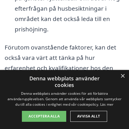
efterfrågan på husbesiktningar i
området kan det också leda till en
prishöjning.
Förutom ovanstående faktorer, kan det
också vara värt att tänka på hur
erfarenhet och kvalifikationer hos den
×
besiktningsman du väljer kan påverka
Denna webbplats använder
cookies
priset. En inspektör med flera års
Denna webbplats använder cookies för att förbättra
erfarenhet kan kosta mer, men erbjuder
användarupplevelsen. Genom att använda vår webbplats samtycker
du till alla cookies i enlighet med vår cookiepolicy.
Läs mer
ofta mer trygghet och en mer grundlig
ACCEPTERA ALLA
AVVISA ALLT
inspektion.