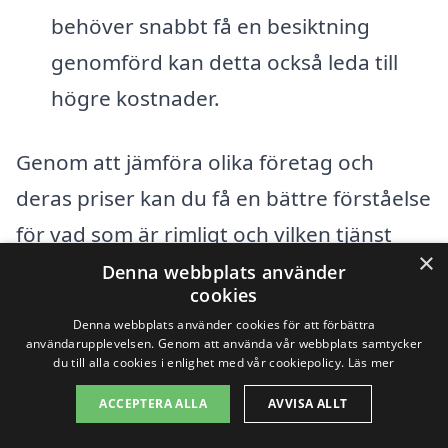
behöver snabbt få en besiktning
genomförd kan detta också leda till
högre kostnader.
Genom att jämföra olika företag och
deras priser kan du få en bättre förståelse
för vad som är rimligt och vilken tjänst
×
som bäst passar dina behov. Att samla in
Denna webbplats använder
cookies
erbjudanden från flera olika aktörer kan
Denna webbplats använder cookies för att förbättra
hjälpa dig att hitta en bra kombination av
användarupplevelsen. Genom att använda vår webbplats samtycker
du till alla cookies i enlighet med vår cookiepolicy.
Läs mer
kvalitet och pris när det gäller
ACCEPTERA ALLA
AVVISA ALLT
husbesiktning i Hemavan. Att välja rätt