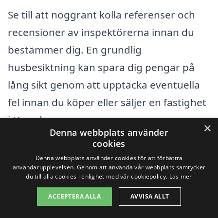
Se till att noggrant kolla referenser och
recensioner av inspektörerna innan du
bestämmer dig. En grundlig
husbesiktning kan spara dig pengar på
lång sikt genom att upptäcka eventuella
fel innan du köper eller säljer en fastighet
i Harads.
×
Denna webbplats använder
cookies
Få 3 erbjudanden, gratis och utan
Denna webbplats använder cookies för att förbättra
användarupplevelsen. Genom att använda vår webbplats samtycker
förpliktelser
du till alla cookies i enlighet med vår cookiepolicy.
Läs mer
ACCEPTERA ALLA
AVVISA ALLT