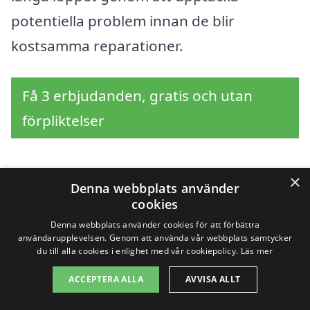
potentiella problem innan de blir
kostsamma reparationer.
Få 3 erbjudanden, gratis och utan
förpliktelser
×
Denna webbplats använder
Sök efter en
cookies
professionell för
Denna webbplats använder cookies för att förbättra
användarupplevelsen. Genom att använda vår webbplats samtycker
du till alla cookies i enlighet med vår cookiepolicy.
Läs mer
husbesiktning i andra
ACCEPTERA ALLA
AVVISA ALLT
städer nära Hackås