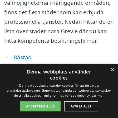
valmöjligheterna i närliggande områden,
finns det flera städer som kan erbjuda
professionella tjänster. Nedan hittar du en
lista över städer nära Grevie där du kan
hitta kompetenta besiktningsfirmor:
Båstad
×
Hela
Denna webbplats använder
cookies
Östra Karup
Denna webbplats använder cookies för att förbättra
användarupplevelsen. Genom att använda vår webbplats samtycker
Skåne Vahl
du till alla cookies i enlighet med vår cookiepolicy.
Läs mer
ACCEPTERA ALLA
AVVISA ALLT
Förslöv