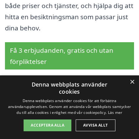
både priser och tjänster, och hjälpa dig att
hitta en besiktningsman som passar just
dina behov.
Få 3 erbjudanden, gratis och utan
förpliktelser
×
Denna webbplats använder
cookies
Sök efter en
Denna webbplats använder cookies för att förbättra
professionell för
användarupplevelsen. Genom att använda vår webbplats samtycker
du till alla cookies i enlighet med vår cookiepolicy.
Läs mer
husbesiktning i andra
ACCEPTERA ALLA
AVVISA ALLT