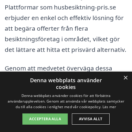
Plattformar som husbesiktning-pris.se
erbjuder en enkel och effektiv lösning för
att begära offerter från flera
besiktningsföretag i området, vilket gör
det lättare att hitta ett prisvärd alternativ.
Genom att medvetet överväga dessa
×
faktorer kan du göra en klokare
Denna webbplats använder
cookies
investering i ditt hem och säkerställa att
Denna webbplats använder cookies för att förbättra
alla aspekter beaktas före ett husköp eller
användarupplevelsen. Genom att använda vår webbplats samtycker
du till alla cookies i enlighet med vår cookiepolicy.
Läs mer
större renovering. Kom ihåg att en
ACCEPTERA ALLA
AVVISA ALLT
grundlig husbesiktning kan spara dig
pengar och besvär i det långa loppet, så