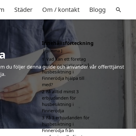
m
Städer
Om / kontakt
Blogg
Innehållsförteckning
a
gömma
1
Vad kan ett företag
som är specialiserat på
m du följer denna guide och använder vår offerttjänst
husbesiktning i
ja.
Finnerödja hjälpa till
med?
2
Få alltid minst 3
erbjudanden för
husbesiktning i
Finnerödja
3
Få 3 erbjudanden för
husbesiktning i
Finnerödja från