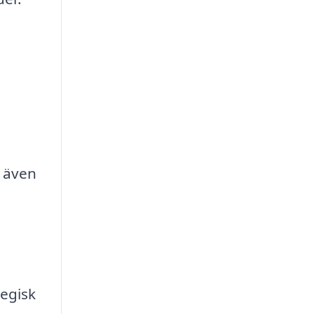
n även
egisk