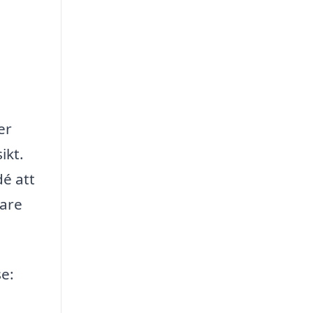
er
ikt.
dé att
gare
se: