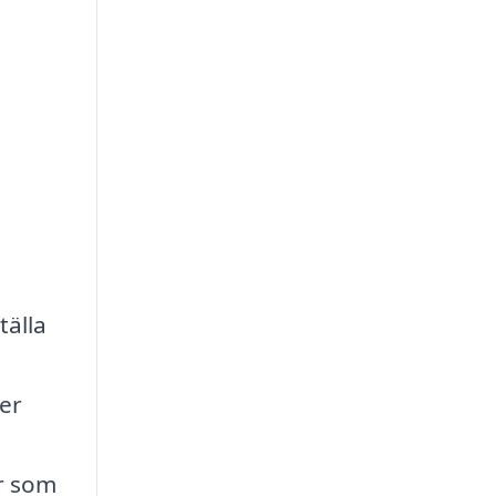
tälla
ger
r som