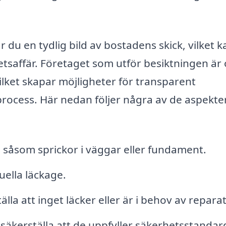
du en tydlig bild av bostadens skick, vilket k
hetsaffär. Företaget som utför besiktningen är 
ilket skapar möjligheter för transparent
rocess. Här nedan följer några av de aspekt
, såsom sprickor i väggar eller fundament.
ella läckage.
lla att inget läcker eller är i behov av repara
 säkerställa att de uppfyller säkerhetsstandar