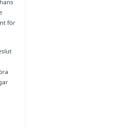
chans
e
nt för
eslut
öra
gar