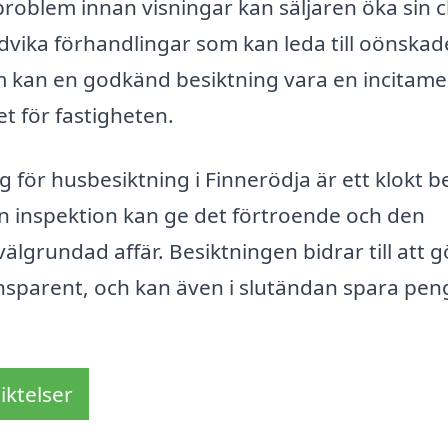
problem innan visningar kan säljaren öka sin 
ndvika förhandlingar som kan leda till oönskad
tom kan en godkänd besiktning vara en incitame
et för fastigheten.
g för husbesiktning i Finnerödja är ett klokt b
n inspektion kan ge det förtroende och den
lgrundad affär. Besiktningen bidrar till att g
nsparent, och kan även i slutändan spara pen
iktelser