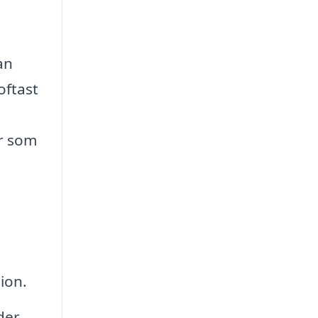
an
oftast
er som
tion.
der.