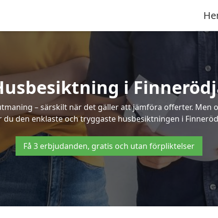
He
Husbesiktning i Finnerödj
aning – särskilt när det gäller att jämföra offerter. Men o
r du den enklaste och tryggaste husbesiktningen i Finneröd
Få 3 erbjudanden, gratis och utan förpliktelser