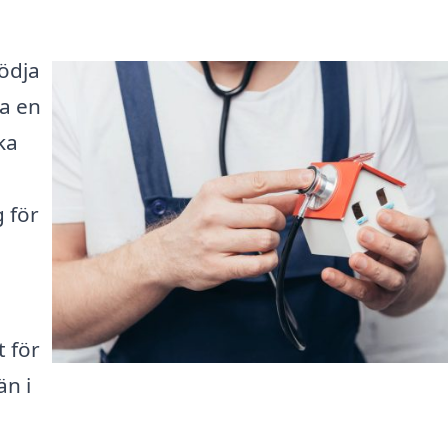
ödja
ja en
ka
g för
t för
än i