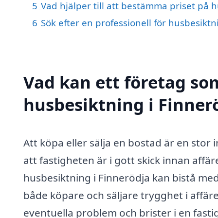
5
Vad hjälper till att bestämma priset på 
6
Sök efter en professionell för husbesikt
Vad kan ett företag som
husbesiktning i Finnerö
Att köpa eller sälja en bostad är en stor i
att fastigheten är i gott skick innan aff
husbesiktning i Finnerödja kan bistå med
både köpare och säljare trygghet i affär
eventuella problem och brister i en fas