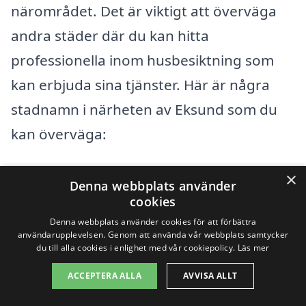
närområdet. Det är viktigt att överväga
andra städer där du kan hitta
professionella inom husbesiktning som
kan erbjuda sina tjänster. Här är några
stadnamn i närheten av Eksund som du
kan överväga:
Norrköping
×
Denna webbplats använder
cookies
Finspång
Denna webbplats använder cookies för att förbättra
användarupplevelsen. Genom att använda vår webbplats samtycker
Krokek
du till alla cookies i enlighet med vår cookiepolicy.
Läs mer
ACCEPTERA ALLA
AVVISA ALLT
Valla