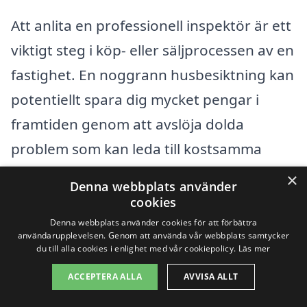
Att anlita en professionell inspektör är ett
viktigt steg i köp- eller säljprocessen av en
fastighet. En noggrann husbesiktning kan
potentiellt spara dig mycket pengar i
framtiden genom att avslöja dolda
problem som kan leda till kostsamma
reparationer. Så ta dig tid att jämföra
×
Denna webbplats använder
alternativ och välj rätt företag för din
cookies
husbesiktning i Ekeby-Almby.
Denna webbplats använder cookies för att förbättra
användarupplevelsen. Genom att använda vår webbplats samtycker
du till alla cookies i enlighet med vår cookiepolicy.
Läs mer
Få 3 erbjudanden, gratis och utan
ACCEPTERA ALLA
AVVISA ALLT
förpliktelser