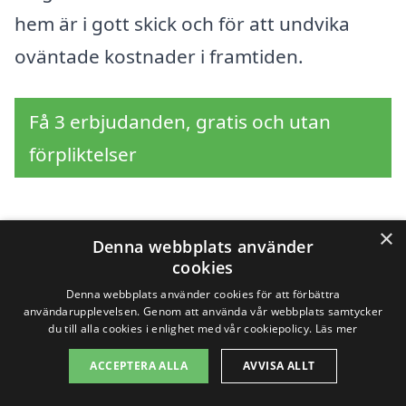
hem är i gott skick och för att undvika
oväntade kostnader i framtiden.
Få 3 erbjudanden, gratis och utan
förpliktelser
×
Sök efter en
Denna webbplats använder
cookies
professionell för
Denna webbplats använder cookies för att förbättra
användarupplevelsen. Genom att använda vår webbplats samtycker
husbesiktning i andra
du till alla cookies i enlighet med vår cookiepolicy.
Läs mer
ACCEPTERA ALLA
AVVISA ALLT
städer nära