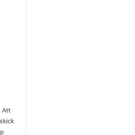
 Att
skick
lp