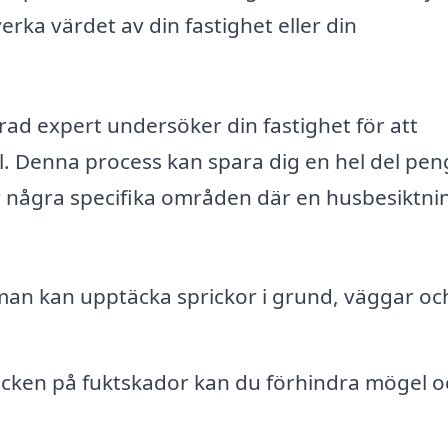
rka värdet av din fastighet eller din
rad expert undersöker din fastighet för att
fel. Denna process kan spara dig en hel del pe
r några specifika områden där en husbesiktni
an kan upptäcka sprickor i grund, väggar oc
ecken på fuktskador kan du förhindra mögel o