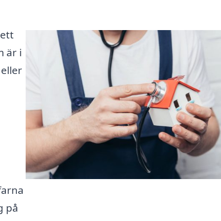
ett
 är i
eller
farna
g på