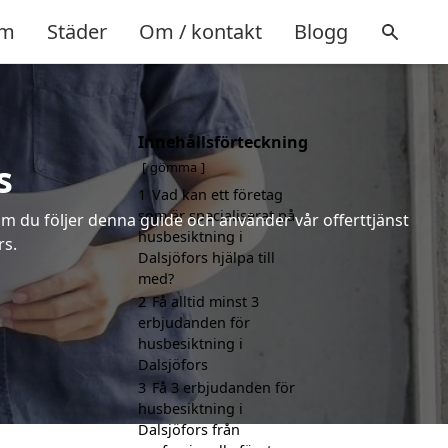
m
Städer
Om / kontakt
Blogg
Innehållsförteckning
s
gömma
1
Vad kan ett företag
som är specialiserat på
m du följer denna guide och använder vår offerttjänst
husbesiktning i
rs.
Dalsjöfors hjälpa till
med?
2
Få alltid minst 3
erbjudanden för
husbesiktning i
Dalsjöfors
3
Få 3 erbjudanden för
husbesiktning i
Dalsjöfors från