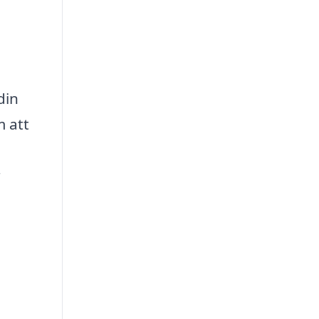
din
m att
r