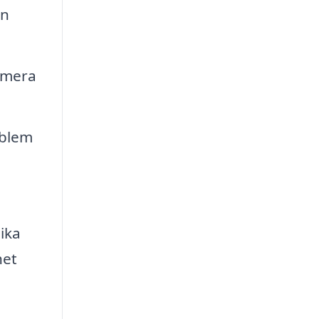
en
imera
oblem
ika
het