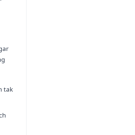
ngar
ng
h tak
ch