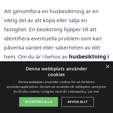
Att genomföra en husbesiktning är en
viktig del av att köpa eller sälja en
fastighet. En besiktning hjälper till att
identifiera eventuella problem som kan
påverka värdet eller säkerheten av ditt
hem. Om du är i behov av
husbesiktning i
Bullmark
, finns det flera professionella
×
Denna webbplats använder
företag tillgängliga för att hjälpa dig. Det
cookies
Denna webbplats använder cookies för att förbättra
kan dock vara bra att överväga alternativ
användarupplevelsen. Genom att använda vår webbplats samtycker
i närliggande städer för att hitta den
du till alla cookies i enlighet med vår cookiepolicy.
Läs mer
bästa servicen och priset.
ACCEPTERA ALLA
AVVISA ALLT