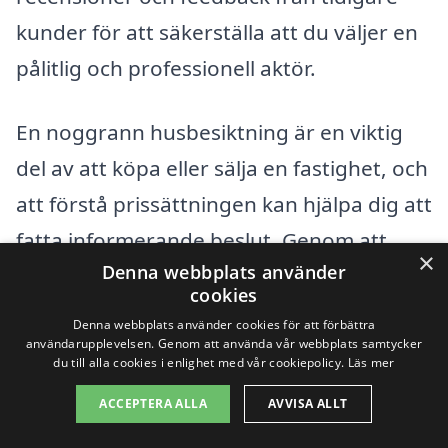
kunder för att säkerställa att du väljer en
pålitlig och professionell aktör.
En noggrann husbesiktning är en viktig
del av att köpa eller sälja en fastighet, och
att förstå prissättningen kan hjälpa dig att
fatta informerande beslut. Genom att
×
Denna webbplats använder
vara medveten om de faktorer som
cookies
påverkar kostnaden kan du bättre
Denna webbplats använder cookies för att förbättra
planera din budget och se till att du får en
användarupplevelsen. Genom att använda vår webbplats samtycker
du till alla cookies i enlighet med vår cookiepolicy.
Läs mer
grundlig och pålitlig bedömning av
ACCEPTERA ALLA
AVVISA ALLT
fastigheten i Björnarås.