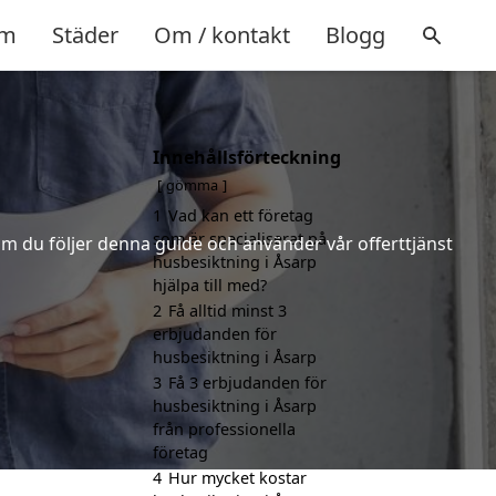
m
Städer
Om / kontakt
Blogg
Innehållsförteckning
gömma
1
Vad kan ett företag
som är specialiserat på
m du följer denna guide och använder vår offerttjänst
husbesiktning i Åsarp
hjälpa till med?
2
Få alltid minst 3
erbjudanden för
husbesiktning i Åsarp
3
Få 3 erbjudanden för
husbesiktning i Åsarp
från professionella
företag
4
Hur mycket kostar