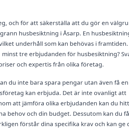
steg, och för att säkerställa att du gör en välg
ggrann husbesiktning i Åsarp. En husbesiktnin
h vilket underhåll som kan behövas i framtiden
ta minst tre erbjudanden för husbesiktning? Sv
priser och expertis från olika företag.
 kan du inte bara spara pengar utan även få en
gsföretag kan erbjuda. Det är inte ovanligt att
enom att jämföra olika erbjudanden kan du hit
na behov och din budget. Dessutom kan du få
kligen förstår dina specifika krav och kan ge 