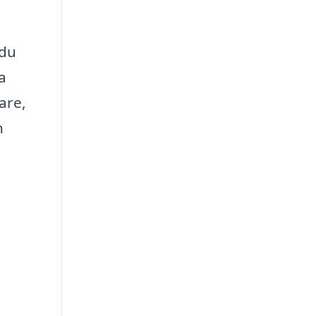
 du
a
are,
h