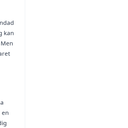
rundad
g kan
. Men
aret
ta
 en
dig