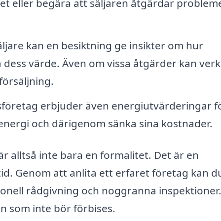
set eller begära att säljaren åtgärdar problem
ljare kan en besiktning ge insikter om hur
ka dess värde. Även om vissa åtgärder kan ver
försäljning.
sföretag erbjuder även energiutvärderingar fö
 energi och därigenom sänka sina kostnader.
 alltså inte bara en formalitet. Det är en
id. Genom att anlita ett erfaret företag kan d
essionell rådgivning och noggranna inspektioner
sen som inte bör förbises.