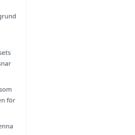
 grund
sets
snar
t som
en för
denna