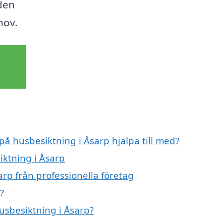
 den
hov.
på husbesiktning i Åsarp hjälpa till med?
iktning i Åsarp
rp från professionella företag
?
husbesiktning i Åsarp?