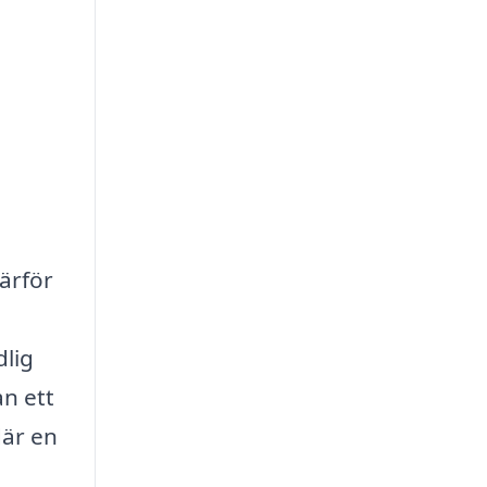
Därför
dlig
an ett
där en