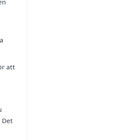
en
ka
r att
u
. Det