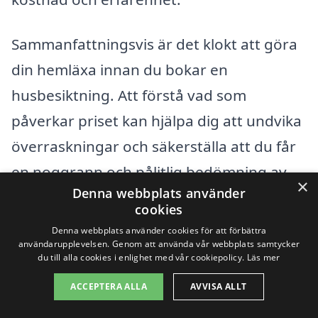
Sammanfattningsvis är det klokt att göra
din hemläxa innan du bokar en
husbesiktning. Att förstå vad som
påverkar priset kan hjälpa dig att undvika
överraskningar och säkerställa att du får
en noggrann och pålitlig bedömning av
×
Denna webbplats använder
ditt hus. Med rätt information och stöd
cookies
kan du känna dig trygg i ditt val av
Denna webbplats använder cookies för att förbättra
användarupplevelsen. Genom att använda vår webbplats samtycker
besiktningsman för din husbesiktning i
du till alla cookies i enlighet med vår cookiepolicy.
Läs mer
Ambjörnarp.
ACCEPTERA ALLA
AVVISA ALLT